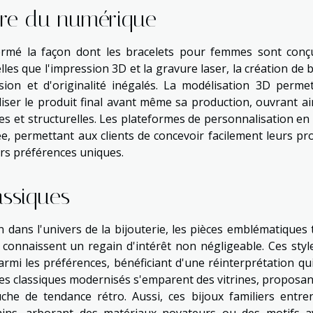
'ère du numérique
ormé la façon dont les bracelets pour femmes sont conç
les que l'impression 3D et la gravure laser, la création de b
sion et d'originalité inégalés. La modélisation 3D perme
ser le produit final avant même sa production, ouvrant ain
ives et structurelles. Les plateformes de personnalisation en
iée, permettant aux clients de concevoir facilement leurs pr
eurs préférences uniques.
assiques
dans l'univers de la bijouterie, les pièces emblématiques t
s connaissent un regain d'intérêt non négligeable. Ces styl
rmi les préférences, bénéficiant d'une réinterprétation qui
les classiques modernisés s'emparent des vitrines, proposan
uche de tendance rétro. Aussi, ces bijoux familiers entre