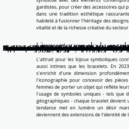
symbiose avec des éléments contempora
gardistes, pour créer des accessoires qui 
dans une tradition esthétique rassurant
habileté à fusionner l'héritage des designs
vitalité et de la richesse créative du sect
L'importance de la symb
Choisir la meilleure cuve à huile de vidange p
Histoire et évolution des différentes cuvée
Comment l'IA transforme-t-elle les carrières 
Comment les ingénieurs en transport transform
Sécurité maximale pour vos biens : vidéosurv
Comment identifier et résoudre les problèmes
Maintenance du moteur : Importance des liqu
Comment les technologies de dialogue automa
Comment intégrer un système de Chatbot à v
Comment l'adoucissement de l'eau améliore-t
Comment un bilan carbone peut transformer v
Comment choisir le bon système de surveilla
Batteries au graphène l'avenir du stockage d'
Domotique pour débutants comment automati
Exploration des stratégies d'équipe optimales
Amélioration des espaces urbains par des str
Comment les photographies d'iris peuvent rév
Exploration des bénéfices créatifs des techno
Optimisation de système : Comment un SSD d
Les avantages des plaques de cuisson avec h
Exploration des plateformes anonymes pour r
L'impact des innovations dans les revêtements
Comment les conférences TEDx stimulent l'in
Les critères essentiels pour évaluer la sécuri
Aspects scientifiques et techniques de la gal
L'attrait pour les bijoux symboliques conn
aussi intimes que les bracelets. En 2023
s'enrichit d'une dimension profondément
l'iconographie pour concevoir des pièces
femmes de porter un objet qui reflète leurs
l'usage de symboles uniques - tels que 
géographiques - chaque bracelet devient un
tendance met en lumière un désir marq
deviennent des extensions de l'identité de 