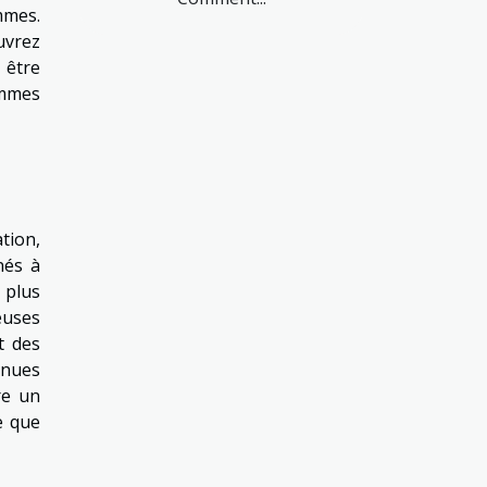
mmes.
uvrez
 être
emmes
tion,
nés à
 plus
euses
t des
enues
re un
e que