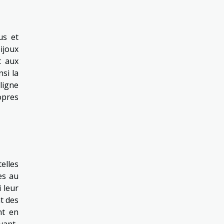
us et
ijoux
t aux
si la
 ligne
opres
elles
es au
 leur
t des
nt en