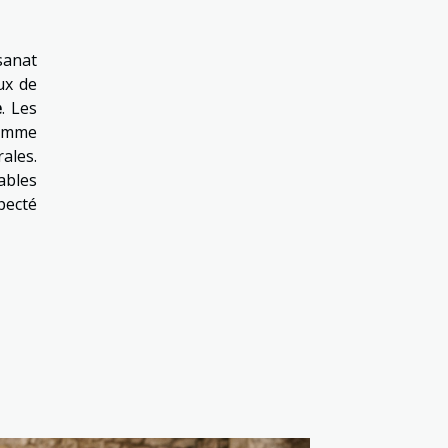
sanat
ux de
e
. Les
comme
ales.
ables
pecté