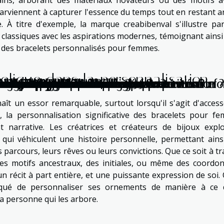
ins, arborant des matériaux novateurs ou des motifs a
parviennent à capturer l'essence du temps tout en restant a
e. À titre d'exemple, la marque
creabibenval
s'illustre pa
 classiques avec les aspirations modernes, témoignant ainsi 
eur des bracelets personnalisés pour femmes.
olique dans la personnalisation
our votre atelier
s de champagne
dans les secteurs à haut risque ?
ent-ils les défis urbains en opportunités ?
eillance et alarmes
 courants sur votre ordinateur ?
ides de qualité
tisé révolutionnent-elles la communication ?
otre stratégie CRM ?
-il le confort domestique ?
otre stratégie environnementale ?
nce pour votre domicile
énergie portable
ser votre maison intelligemment
 dans les jeux de rôle de 1999
atégies de mobilier innovantes
olutionner l'art moderne
logies de génération d'image IA
e 4 To peut transformer votre expérience inf
otte intégrée pour moderniser votre cuisine
encontres discrètes
 de sol sur les pratiques de construction
novation dans la technologie
té d'un VPN
vanoplastie
aît un essor remarquable, surtout lorsqu'il s'agit d'access
, la personnalisation significative des bracelets pour f
 narrative. Les créatrices et créateurs de bijoux explo
 qui véhiculent une histoire personnelle, permettant ains
 parcours, leurs rêves ou leurs convictions. Que ce soit à tr
des motifs ancestraux, des initiales, ou même des coordo
 récit à part entière, et une puissante expression de soi. 
ué de personnaliser ses ornements de manière à ce q
la personne qui les arbore.