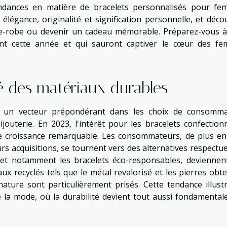
endances en matière de bracelets personnalisés pour fe
élégance, originalité et signification personnelle, et déco
e-robe ou devenir un cadeau mémorable. Préparez-vous à
ont cette année et qui sauront captiver le cœur des f
é des matériaux durables
s un vecteur prépondérant dans les choix de consomma
jouterie. En 2023, l'intérêt pour les bracelets confection
ne croissance remarquable. Les consommateurs, de plus en
rs acquisitions, se tournent vers des alternatives respectu
, et notamment les bracelets éco-responsables, deviennen
x recyclés tels que le métal revalorisé et les pierres obt
 nature sont particulièrement prisés. Cette tendance illust
de la mode, où la durabilité devient tout aussi fondamental