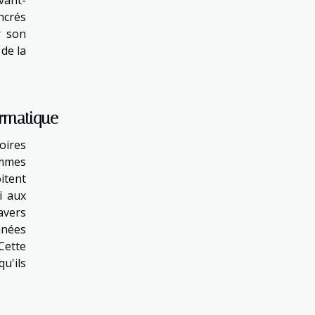
vant-
ncrés
r son
de la
ormatique
oires
emmes
itent
i aux
avers
nnées
Cette
u'ils