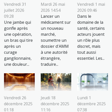
Vendredi 31
Mardi 26 mai
Vendredi 1 mai
juillet 2026
2026 14:54
2026 09:46
09:28
Lancer un
Dans le
Une jambe qui
médicament sur
domaine de la
gonfle après
un nouveau
santé, certains
une opération,
marché,
acteurs jouent
un bras qui tire
soumettre un
un rôle plus
après un
dossier d'AMM
discret, mais
curage
à une autorité
tout aussi
ganglionnaire,
étrangère,
essentiel. Les...
une douleur...
traduire...
Vendredi 26
Jeudi 18
Lundi 1
décembre 2025
décembre 2025
décembre 2025
01:18
11:16
07:38