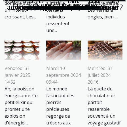
domicile suscite
s'installe,
et notre santé.
aux besoins spécifiques de votre animal ?
donne pour le trouble affectif saisonnier
lymphatique après une intervention
pour une eau plus saine chez soi
testostérone sans médicaments
propose les meilleurs devis ?
il la performance sportive ?
vos besoins et préférences
toxiques pour la santé?
maximiser ses bienfaits
des enfants en France
ils la vie des seniors ?
meilleures marques ?
votre quotidien ?
votre bien-être ?
dans l’immunité
pandémies
prisée
un intérêt
certains
Les vernis à
croissant. Les...
individus
ongles, bien...
ressentent
une...
Vendredi 31
Mardi 10
Mercredi 31
janvier 2025
septembre 2024
juillet 2024
14:52
09:44
20:16
Ah, la boisson
Le monde
La quête du
énergisante. Ce
fascinant des
chocolat noir
petit élixir qui
pierres
parfait
promet une
précieuses
ressemble
explosion
regorge de
souvent à un
d’énergie,...
trésors aux
voyage gustatif