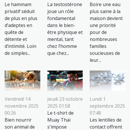
Le hammam
La testostérone
Boire une eau
privatif séduit
joue un rôle
plus saine à la
de plus en plus
fondamental
maison devient
d’adeptes en
dans le bien-
une priorité
quête de
être physique et
pour de
détente et
mental, tant
nombreuses
d’intimité. Loin
chez l’homme
familles
de simples...
que chez...
soucieuses de
leur...
Vendredi 14
Jeudi 23 octobre
Lundi 1
novembre 2025
2025 01:58
septembre 2025
00:26
Le t-shirt de
07:48
Bien nourrir
Muay Thai
Les lentilles de
son animal de
s'impose
contact offrent