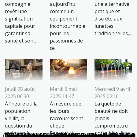
compagnie
aujourd'hui
une alternative
revêt une
comme un
pratique et
signification
équipement
discrète aux
capitale pour
incontournable
lunettes
garantir sa
pour les
traditionnelles,...
santé et son...
passionnés de
ce...
Jeudi 28 août
Mardi 6 mai
Mercredi 9 avril
2025 06:30
2025 11:47
2025 02:16
À l’heure où la
À mesure que
La quête de
population
les jours
beauté ne doit
vieillit, la
raccourcissent
jamais
question du
et que
compromettre
maintien à
l'obscurité
notre bien-être
Comment le t-shirt de Muay Thai améliore-t-
Les micronutriments oubliés : leur rôle secret
Guide pour choisir le chocolat noir adapté à
Comment les soins à domicile transforment-
Comment la luminothérapie change-t-elle la
Comment choisir des vernis à ongles moins
Comment les lentilles de contact améliorent
Comment choisir votre bijou en grenat pour
Comment un hammam privatif améliore-t-il
Traduction pharmaceutique : quelle agence
L'ostéopathie : une thérapie de plus en plus
Le rôle des vaccins dans la lutte contre les
Signaux faibles : repérer tôt une pathologie
Comment choisir les croquettes adaptées
Les obligations en matière de vaccination
Les avantages des solutions anticalcaire
3 astuces pour soulager un mal de dos
Stratégies naturelles pour augmenter la
Boisson énergisante : où trouver les